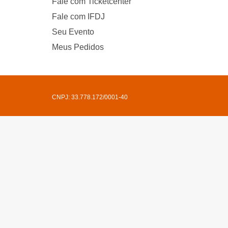
Fale com Ticketcenter
Fale com IFDJ
Seu Evento
Meus Pedidos
CNPJ: 33.778.172/0001-40